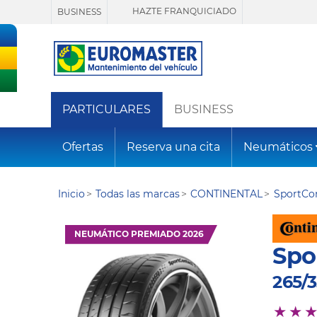
HAZTE FRANQUICIADO
BUSINESS
PARTICULARES
BUSINESS
Ofertas
Reserva una cita
Neumáticos
Inicio
Todas las marcas
CONTINENTAL
SportCon
NEUMÁTICO PREMIADO 2026
Spo
265/3