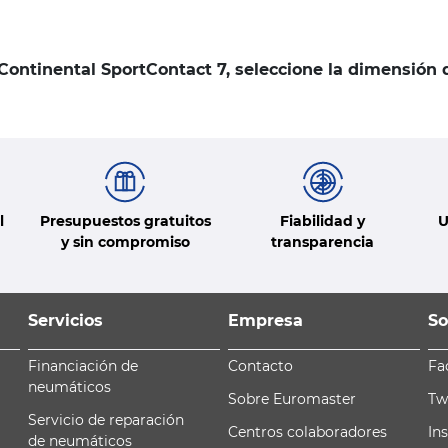
 Continental SportContact 7, seleccione la dimensión
l
Presupuestos gratuitos
Fiabilidad y
U
y sin compromiso
transparencia
Servicios
Empresa
So
Financiación de
Contacto
Fa
neumáticos
Sobre Euromaster
Tw
Servicio de reparación
Centros colaboradores
In
de neumáticos