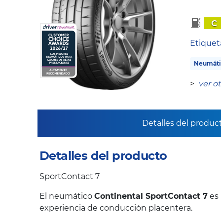
C
Etique
Neumáti
>
ver o
Detalles del produc
Detalles del producto
SportContact 7
El neumático
Continental SportContact 7
es 
experiencia de conducción placentera.