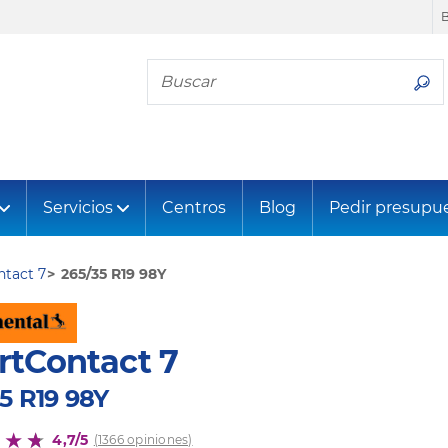
Busca tu neumático
Servicios
Centros
Blog
Pedir presupu
tact 7
265/35 R19 98Y
rtContact 7
5 R19 98Y
4,7/5
(1366 opiniones)