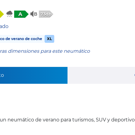
A
73db
tado
co de verano de coche
XL
tras dimensiones para este neumático
to
un neumático de verano para turismos, SUV y deportivo