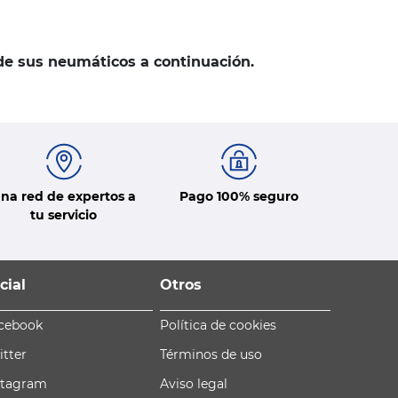
 de sus neumáticos a continuación.
na red de expertos a
Pago 100% seguro
tu servicio
cial
Otros
cebook
Política de cookies
itter
Términos de uso
stagram
Aviso legal