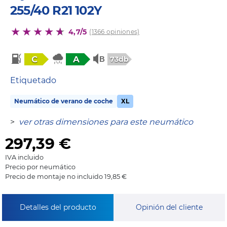
255/40 R21 102Y
4,7/5
(1366 opiniones)
C
A
73db
Etiquetado
Neumático de verano de coche
XL
>
ver otras dimensiones para este neumático
297,39
€
IVA incluido
Precio por neumático
Precio de montaje no incluido 19,85 €
Detalles del producto
Opinión del cliente