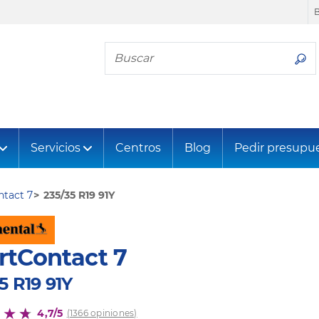
Busca tu neumático
Servicios
Centros
Blog
Pedir presupu
tact 7
235/35 R19 91Y
rtContact 7
5 R19 91Y
4,7/5
(1366 opiniones)