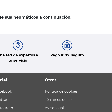
 de sus neumáticos a continuación.
na red de expertos a
Pago 100% seguro
tu servicio
cial
Otros
cebook
Política de cookies
itter
Términos de uso
stagram
Aviso legal