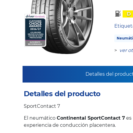
D
Etique
Neumáti
>
ver o
Detalles del produc
Detalles del producto
SportContact 7
El neumático
Continental SportContact 7
es 
experiencia de conducción placentera.