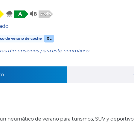
A
72db
tado
co de verano de coche
XL
tras dimensiones para este neumático
to
un neumático de verano para turismos, SUV y deportivo