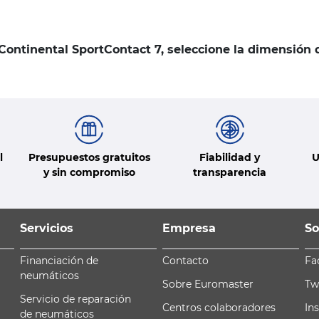
 Continental SportContact 7, seleccione la dimensión
l
Presupuestos gratuitos
Fiabilidad y
U
y sin compromiso
transparencia
Servicios
Empresa
So
Financiación de
Contacto
Fa
neumáticos
Sobre Euromaster
Tw
Servicio de reparación
Centros colaboradores
In
de neumáticos