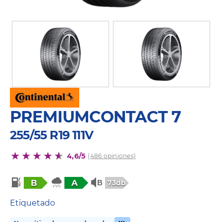
PREMIUMCONTACT 7
255/55 R19 111V
4,6/5
(486 opiniones)
B
A
73db
Etiquetado