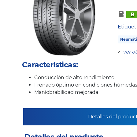
B
Etique
Neumáti
>
ver o
Características:
Conducción de alto rendimiento
Frenado óptimo en condiciones húmeda
Maniobrabilidad mejorada
Detalles del produc
Detalles del producto