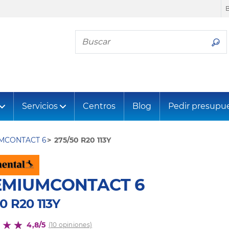
Busca tu neumático
Servicios
Centros
Blog
Pedir presupu
MCONTACT 6
275/50 R20 113Y
EMIUMCONTACT 6
0 R20 113Y
4,8/5
(10 opiniones)