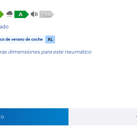
A
73db
tado
co de verano de coche
XL
tras dimensiones para este neumático
s
to