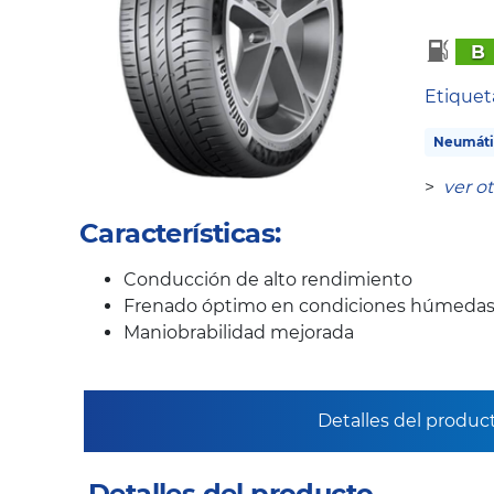
B
Etique
Neumáti
>
ver o
Características:
Conducción de alto rendimiento
Frenado óptimo en condiciones húmeda
Maniobrabilidad mejorada
Detalles del produc
Detalles del producto