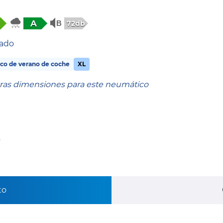
A
72db
tado
co de verano de coche
XL
tras dimensiones para este neumático
s
to