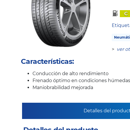
C
Etique
Neumáti
>
ver o
Características:
Conducción de alto rendimiento
Frenado óptimo en condiciones húmeda
Maniobrabilidad mejorada
Detalles del produc
Detalles del producto