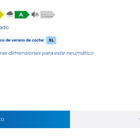
A
72db
tado
co de verano de coche
XL
tras dimensiones para este neumático
s
to