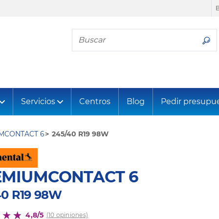
Busca tu neumático
Servicios
Centros
Blog
Pedir presupu
MCONTACT 6
245/40 R19 98W
EMIUMCONTACT 6
40 R19 98W
4,8/5
(10 opiniones)