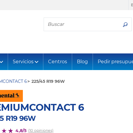
Busca tu neumático
Servicios
Centros
Blog
Pedir presupu
MCONTACT 6
225/45 R19 96W
EMIUMCONTACT 6
45 R19 96W
4,8/5
(10 opiniones)