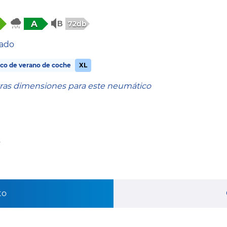
A
72db
tado
co de verano de coche
XL
tras dimensiones para este neumático
s
to