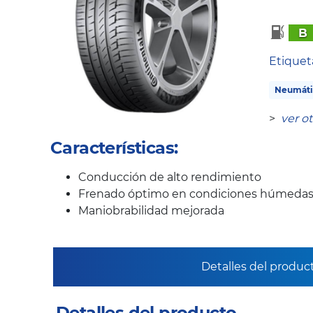
B
Etique
Neumáti
>
ver o
Características:
Conducción de alto rendimiento
Frenado óptimo en condiciones húmeda
Maniobrabilidad mejorada
Detalles del produc
Detalles del producto