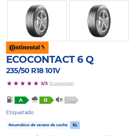
ECOCONTACT 6 Q
235/50 R18 101V
5/5
(11 opiniones)
A
B
71db
Etiquetado
Neumático de verano de coche
XL