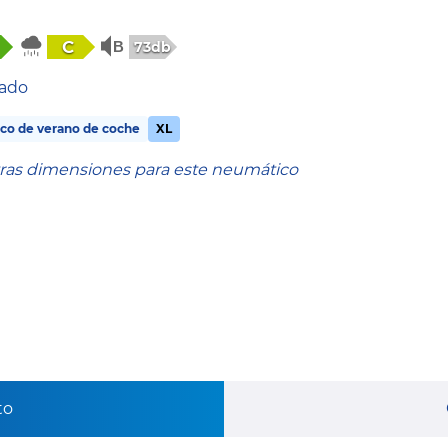
C
73db
tado
co de verano de coche
XL
tras dimensiones para este neumático
to