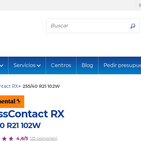
Busca tu neumático
Servicios
Centros
Blog
Pedir presupu
ntact RX
255/40 R21 102W
ssContact RX
40 R21 102W
4,6/5
(25 opiniones)