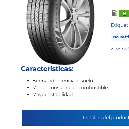
B
Etique
Neumáti
>
ver o
Características:
Buena adherencia al suelo
Menor consumo de combustible
Mayor estabilidad
Detalles del produc