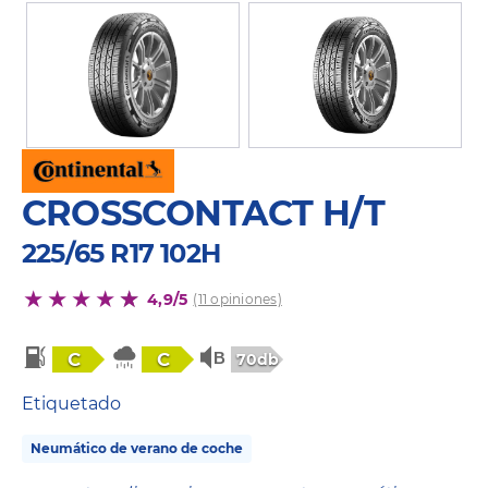
CROSSCONTACT H/T
225/65 R17 102H
4,9/5
(11 opiniones)
C
C
70db
Etiquetado
Neumático de verano de coche