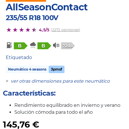
AllSeasonContact
235/55 R18 100V
4,5/5
(2272 opiniones)
B
B
72db
Etiquetado
Neumático 4 seasons
3pmsf
>
ver otras dimensiones para este neumático
Características:
Rendimiento equilibrado en invierno y verano
Solución cómoda para todo el año
145,76
€