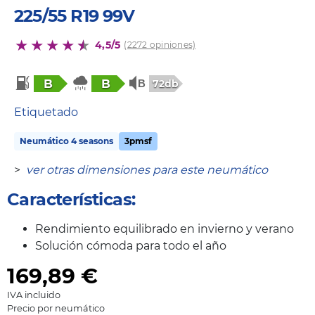
225/55 R19 99V
4,5/5
(2272 opiniones)
B
B
72db
Etiquetado
Neumático 4 seasons
3pmsf
>
ver otras dimensiones para este neumático
Características:
Rendimiento equilibrado en invierno y verano
Solución cómoda para todo el año
169,89
€
IVA incluido
Precio por neumático