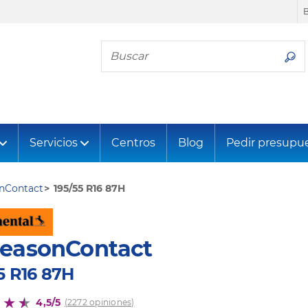
Busca tu neumático
Servicios
Centros
Blog
Pedir presupu
onContact
195/55 R16 87H
SeasonContact
5 R16 87H
4,5/5
(2272 opiniones)