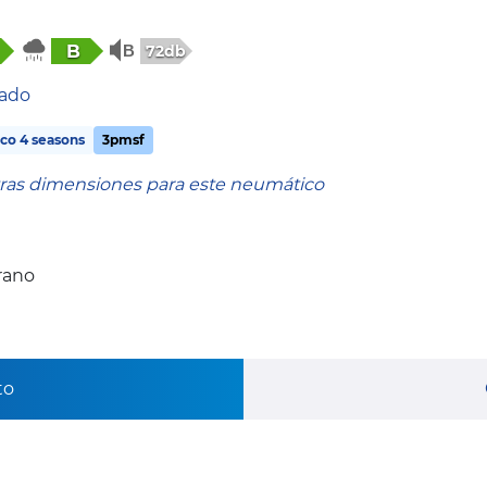
B
72db
tado
co 4 seasons
3pmsf
tras dimensiones para este neumático
rano
to