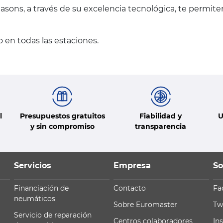
asons, a través de su excelencia tecnológica, te permit
 en todas las estaciones.
l
Presupuestos gratuitos
Fiabilidad y
U
y sin compromiso
transparencia
Servicios
Empresa
So
Financiación de
Contacto
Fa
neumáticos
Sobre Euromaster
Tw
Servicio de reparación
Centros colaboradores
In