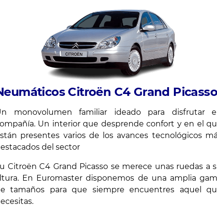
Neumáticos Citroën C4 Grand Picass
n monovolumen familiar ideado para disfrutar 
ompañía. Un interior que desprende confort y en el q
stán presentes varios de los avances tecnológicos m
estacados del sector
u Citroën C4 Grand Picasso se merece unas ruedas a 
ltura. En Euromaster disponemos de una amplia ga
e tamaños para que siempre encuentres aquel q
ecesitas.