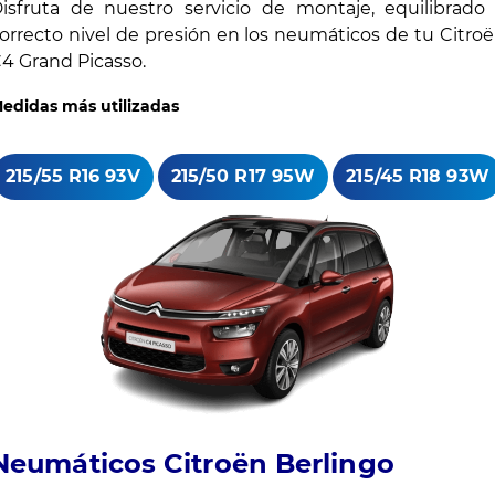
isfruta de nuestro servicio de montaje, equilibrado
orrecto nivel de presión en los neumáticos de tu Citro
4 Grand Picasso.
edidas más utilizadas
215/55 R16 93V
215/50 R17 95W
215/45 R18 93W
Neumáticos Citroën Berlingo