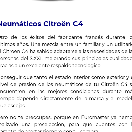
Neumáticos Citroën C4
tro de los éxitos del fabricante francés durante l
ltimos años. Una mezcla entre un familiar y un utilitari
l Citroën C4 ha sabido adaptarse a las necesidades de l
ersonas del S.XXI, mejorando sus principales cualidad
racias a un excelente respaldo tecnológico.
onseguir que tanto el estado interior como exterior y 
ivel de presión de los neumáticos de tu Citroën C4 
ncuentren en las mejores condiciones durante m
iempo depende directamente de la marca y el mode
ue escojas.
ero no te preocupes, porque en Euromaster ya hem
ealizado una preselección, para que cuentes con 
arantía de acertar siempre con tu compra.