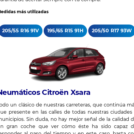
edidas más utilizadas
205/55 R16 91V
195/65 R15 91H
205/50 R17 93W
Neumáticos Citroën Xsara
odo un clásico de nuestras carreteras, que continúa m
ue presente en las calles de todas nuestras ciudades
unicipios. Sin duda, no hay mejor señal de la calidad 
n gran coche que ver cómo éste ha sido capaz 
esponder al paso del tiempo y en este caso, basta c