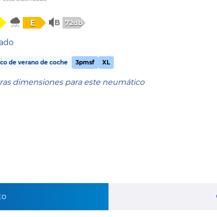
E
72db
tado
co de verano de coche
3pmsf
XL
tras dimensiones para este neumático
to