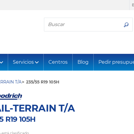
Busca tu neumático
Servicios
Centros
Blog
Pedir presupu
ERRAIN T/A
235/55 R19 105H
IL-TERRAIN T/A
5 R19 105H
 está clasificado