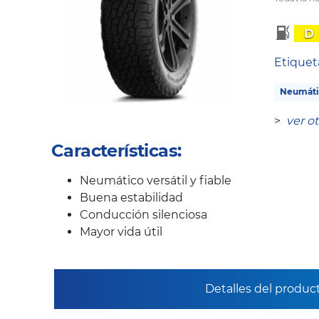
D
Etique
Neumáti
>
ver o
Características:
Neumático versátil y fiable
Buena estabilidad
Conducción silenciosa
Mayor vida útil
Detalles del produc