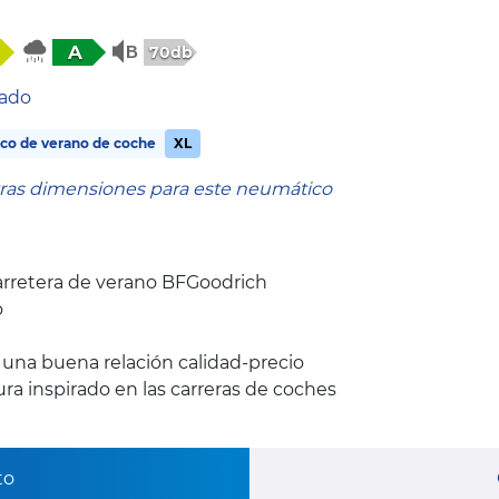
A
70db
tado
co de verano de coche
XL
tras dimensiones para este neumático
rretera de verano BFGoodrich
o
y una buena relación calidad-precio
a inspirado en las carreras de coches
to