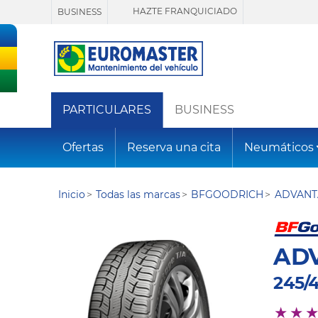
HAZTE FRANQUICIADO
BUSINESS
PARTICULARES
BUSINESS
Ofertas
Reserva una cita
Neumáticos
Inicio
Todas las marcas
BFGOODRICH
ADVANT
AD
245/4