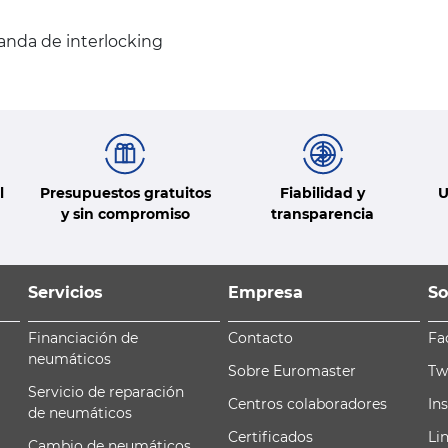
anda de interlocking
l
Presupuestos gratuitos
Fiabilidad y
U
y sin compromiso
transparencia
Servicios
Empresa
So
Financiación de
Contacto
Fa
neumáticos
Sobre Euromaster
Tw
Servicio de reparación
Centros colaboradores
In
de neumáticos
Certificados
Li
Cambio de neumáticos