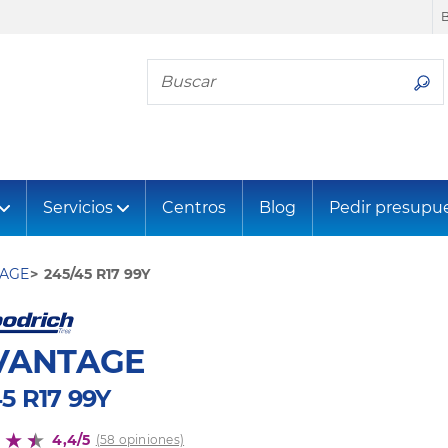
Busca tu neumático
Servicios
Centros
Blog
Pedir presupu
AGE
245/45 R17 99Y
VANTAGE
5 R17 99Y
4,4/5
(58 opiniones)