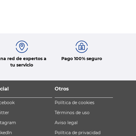
na red de expertos a
Pago 100% seguro
tu servicio
cial
Otros
cebook
Política de cookies
itter
Términos de uso
stagram
Aviso legal
nkedIn
Política de privacidad