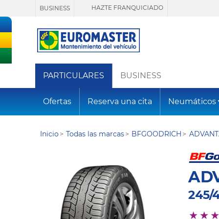
HAZTE FRANQUICIADO
BUSINESS
PARTICULARES
BUSINESS
Ofertas
Reserva una cita
Neumáticos
Inicio
Todas las marcas
BFGOODRICH
ADVANT
AD
245/