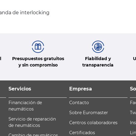
anda de interlocking
l
Presupuestos gratuitos
Fiabilidad y
U
y sin compromiso
transparencia
Servicios
Empresa
So
Financiación de
Contacto
Fa
neumáticos
Sobre Euromaster
Tw
Servicio de reparación
Centros colaboradores
In
de neumáticos
Certificados
Li
Cambio de neumáticos