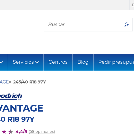
Busca tu neumático
Servicios
Centros
Blog
Pedir presupu
AGE
245/40 R18 97Y
VANTAGE
40 R18 97Y
4,4/5
(58 opiniones)