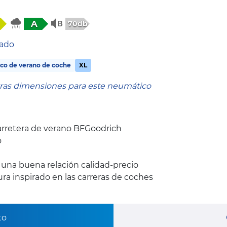
A
70db
tado
co de verano de coche
XL
tras dimensiones para este neumático
rretera de verano BFGoodrich
o
y una buena relación calidad-precio
a inspirado en las carreras de coches
to