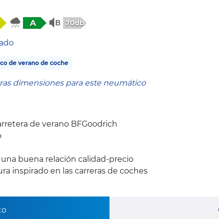
A
70db
tado
co de verano de coche
tras dimensiones para este neumático
rretera de verano BFGoodrich
o
y una buena relación calidad-precio
a inspirado en las carreras de coches
to