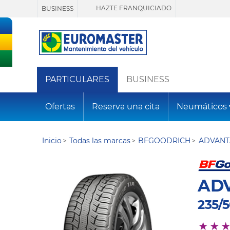
HAZTE FRANQUICIADO
BUSINESS
PARTICULARES
BUSINESS
Ofertas
Reserva una cita
Neumáticos
Inicio
Todas las marcas
BFGOODRICH
ADVANT
AD
235/