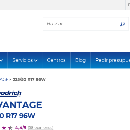
Busca tu neumático
Servicios
Centros
Blog
Pedir presupu
AGE
235/50 R17 96W
VANTAGE
50 R17 96W
4,4/5
(58 opiniones)