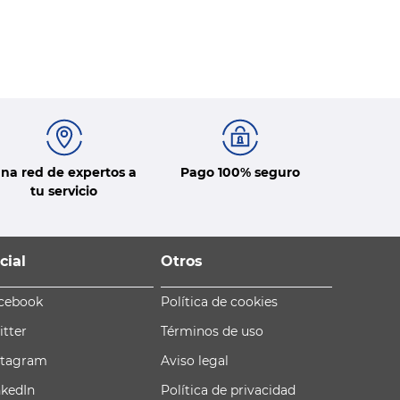
na red de expertos a
Pago 100% seguro
tu servicio
cial
Otros
cebook
Política de cookies
itter
Términos de uso
stagram
Aviso legal
nkedIn
Política de privacidad