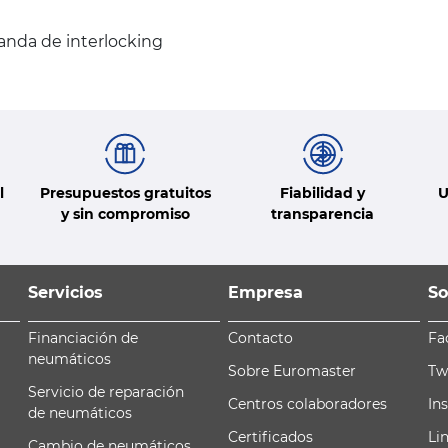
anda de interlocking
l
Presupuestos gratuitos
Fiabilidad y
U
y sin compromiso
transparencia
Servicios
Empresa
So
Financiación de
Contacto
Fa
neumáticos
Sobre Euromaster
Tw
Servicio de reparación
Centros colaboradores
In
de neumáticos
Certificados
Li
Cambio de neumáticos