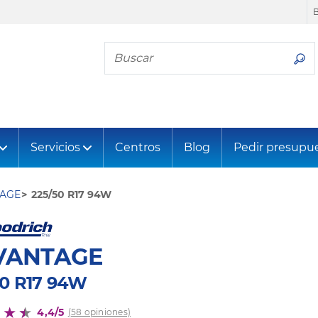
Busca tu neumático
Servicios
Centros
Blog
Pedir presupu
AGE
225/50 R17 94W
VANTAGE
50 R17 94W
4,4/5
(58 opiniones)