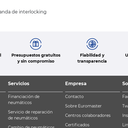
anda de interlocking
l
Presupuestos gratuitos
Fiabilidad y
U
y sin compromiso
transparencia
Servicios
Empresa
So
Financiación de
Contacto
Fa
neumáticos
Sobre Euromaster
Tw
Servicio de reparación
Centros colaboradores
In
de neumáticos
Certificados
Li
Cambio de neumáticos