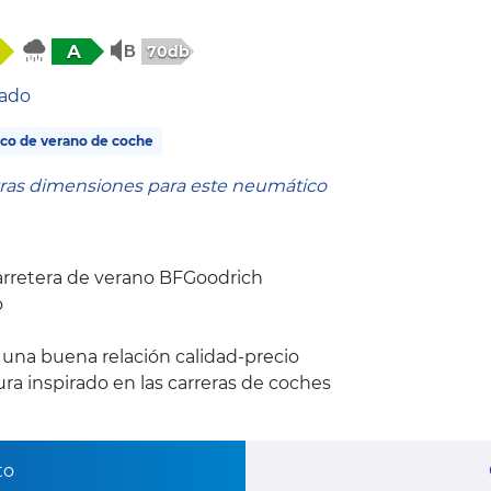
A
70db
tado
co de verano de coche
tras dimensiones para este neumático
rretera de verano BFGoodrich
o
y una buena relación calidad-precio
a inspirado en las carreras de coches
to