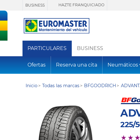
HAZTE FRANQUICIADO
BUSINESS
PARTICULARES
BUSINESS
Ofertas
Reserva una cita
Neumáticos
Inicio
Todas las marcas
BFGOODRICH
ADVANT
AD
225/