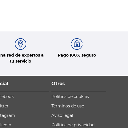
na red de expertos a
Pago 100% seguro
tu servicio
cial
Otros
cebook
Política de cookies
itter
Términos de uso
stagram
Aviso legal
nkedIn
Política de privacidad