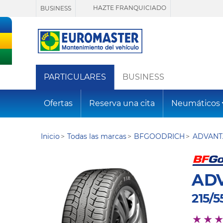
HAZTE FRANQUICIADO
BUSINESS
PARTICULARES
BUSINESS
Ofertas
Reserva una cita
Neumáticos
Inicio
Todas las marcas
BFGOODRICH
ADVANT
AD
215/