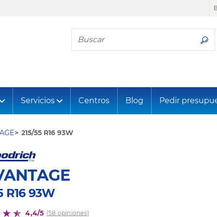
Busca tu neumático
Servicios
Centros
Blog
Pedir presupu
AGE
215/55 R16 93W
VANTAGE
55 R16 93W
4,4/5
(58 opiniones)