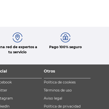
na red de expertos a
Pago 100% seguro
tu servicio
cial
Otros
cebook
Política de cookies
itter
Términos de uso
stagram
Aviso legal
nkedIn
Política de privacidad