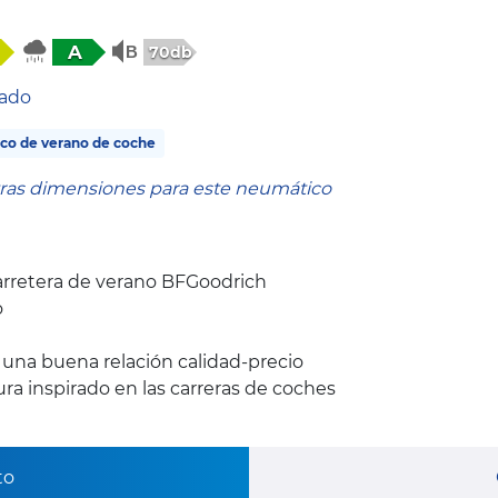
A
70db
tado
co de verano de coche
tras dimensiones para este neumático
rretera de verano BFGoodrich
o
y una buena relación calidad-precio
a inspirado en las carreras de coches
to