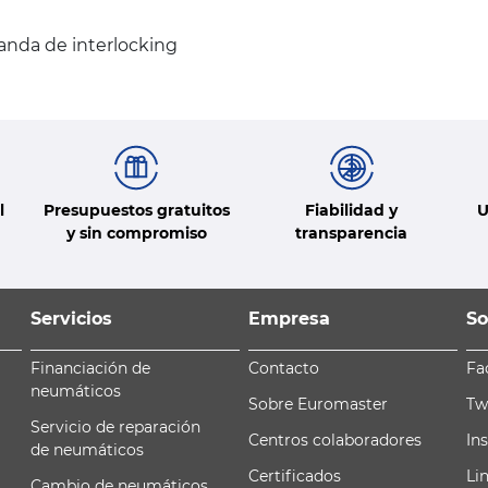
anda de interlocking
l
Presupuestos gratuitos
Fiabilidad y
U
y sin compromiso
transparencia
Servicios
Empresa
So
Financiación de
Contacto
Fa
neumáticos
Sobre Euromaster
Tw
Servicio de reparación
Centros colaboradores
In
de neumáticos
Certificados
Li
Cambio de neumáticos