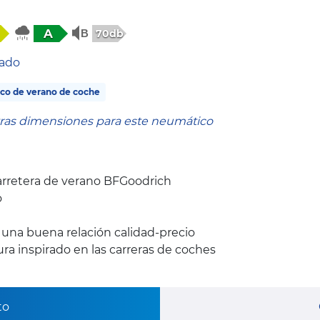
A
70db
tado
co de verano de coche
tras dimensiones para este neumático
rretera de verano BFGoodrich
o
y una buena relación calidad-precio
a inspirado en las carreras de coches
to