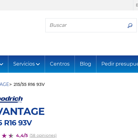
Busca tu neumático
Servicios
Centros
Blog
Pedir presupu
AGE
215/55 R16 93V
VANTAGE
5 R16 93V
4,4/5
(58 opiniones)