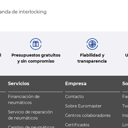
anda de interlocking
l
Presupuestos gratuitos
Fiabilidad y
U
y sin compromiso
transparencia
Servicios
Empresa
So
Financiación de
Contacto
Fa
neumáticos
Sobre Euromaster
Tw
Servicio de reparación
Centros colaboradores
In
de neumáticos
Certificados
Li
Cambio de neumáticos