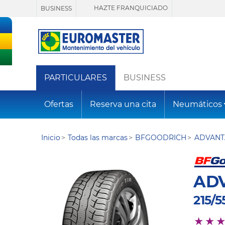
HAZTE FRANQUICIADO
BUSINESS
PARTICULARES
BUSINESS
Ofertas
Reserva una cita
Neumáticos
Inicio
Todas las marcas
BFGOODRICH
ADVANT
AD
215/5