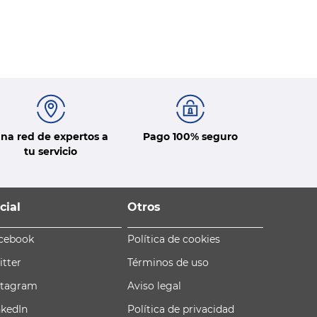
na red de expertos a
Pago 100% seguro
tu servicio
cial
Otros
cebook
Política de cookies
itter
Términos de uso
stagram
Aviso legal
nkedIn
Política de privacidad