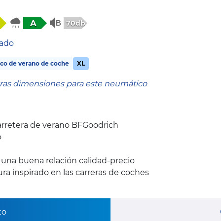
A
70db
tado
co de verano de coche
XL
tras dimensiones para este neumático
rretera de verano BFGoodrich
o
y una buena relación calidad-precio
a inspirado en las carreras de coches
to