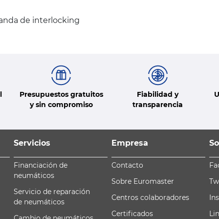
anda de interlocking
l
Presupuestos gratuitos
Fiabilidad y
U
y sin compromiso
transparencia
Servicios
Empresa
So
Financiación de
Contacto
Fa
neumáticos
Sobre Euromaster
Tw
Servicio de reparación
Centros colaboradores
In
de neumáticos
Certificados
Li
Cambio de neumáticos