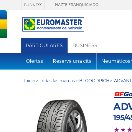
HAZTE FRANQUICIADO
BUSINESS
PARTICULARES
BUSINESS
Ofertas
Reserva una cita
Neumáticos
Inicio
Todas las marcas
BFGOODRICH
ADVANT
AD
195/4