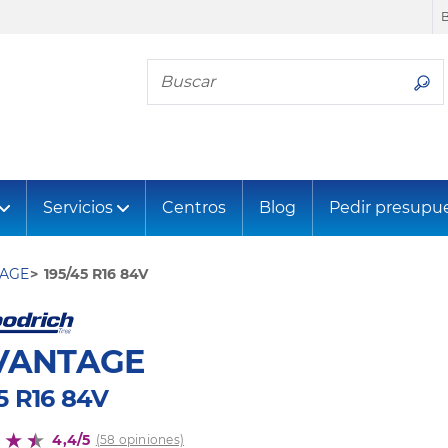
Busca tu neumático
Servicios
Centros
Blog
Pedir presupu
AGE
195/45 R16 84V
VANTAGE
5 R16 84V
4,4/5
(58 opiniones)