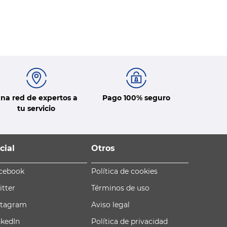
na red de expertos a
Pago 100% seguro
tu servicio
cial
Otros
cebook
Política de cookies
itter
Términos de uso
stagram
Aviso legal
nkedIn
Política de privacidad