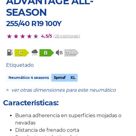
ADVANTAGE ALL-
SEASON
255/40 R19 100Y
4,5/5
(26 opiniones)
C
B
71db
Etiquetado
Neumático 4 seasons
3pmsf
XL
>
ver otras dimensiones para este neumático
Características:
Buena adherencia en superficies mojadas o
nevadas
Distancia de frenado corta