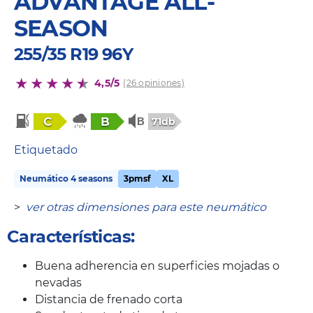
ADVANTAGE ALL-
SEASON
255/35 R19 96Y
4,5/5
(26 opiniones)
C
B
71db
Etiquetado
Neumático 4 seasons
3pmsf
XL
>
ver otras dimensiones para este neumático
Características:
Buena adherencia en superficies mojadas o
nevadas
Distancia de frenado corta