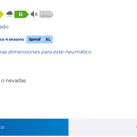
B
69db
tado
co 4 seasons
3pmsf
XL
tras dimensiones para este neumático
 o nevadas
to