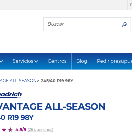
Busca tu neumático
Servicios
Centros
Blog
Pedir presupu
AGE ALL-SEASON
245/40 R19 98Y
VANTAGE ALL-SEASON
40 R19 98Y
4,5/5
(26 opiniones)