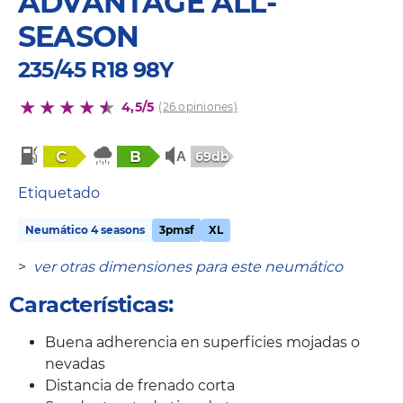
ADVANTAGE ALL-
SEASON
235/45 R18 98Y
4,5/5
(26 opiniones)
C
B
69db
Etiquetado
Neumático 4 seasons
3pmsf
XL
>
ver otras dimensiones para este neumático
Características:
Buena adherencia en superficies mojadas o
nevadas
Distancia de frenado corta