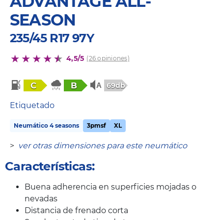
ADVANTAGE ALL-
SEASON
235/45 R17 97Y
4,5/5
(26 opiniones)
C
B
69db
Etiquetado
Neumático 4 seasons
3pmsf
XL
>
ver otras dimensiones para este neumático
Características:
Buena adherencia en superficies mojadas o
nevadas
Distancia de frenado corta