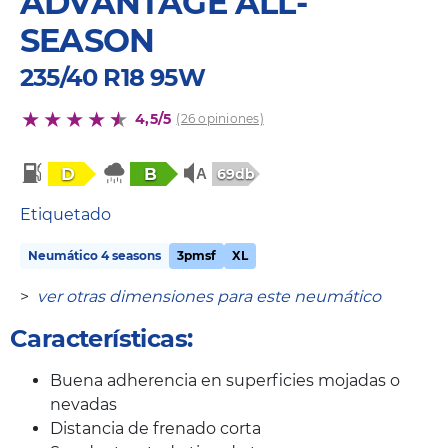
ADVANTAGE ALL-
SEASON
235/40 R18 95W
4,5/5
(26 opiniones)
D
B
69db
Etiquetado
Neumático 4 seasons
3pmsf
XL
>
ver otras dimensiones para este neumático
Características:
Buena adherencia en superficies mojadas o
nevadas
Distancia de frenado corta