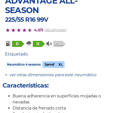
ADVANTAGE ALL-
SEASON
225/55 R16 99V
4,5/5
(26 opiniones)
B
B
69db
Etiquetado
Neumático 4 seasons
3pmsf
XL
>
ver otras dimensiones para este neumático
Características:
Buena adherencia en superficies mojadas o
nevadas
Distancia de frenado corta