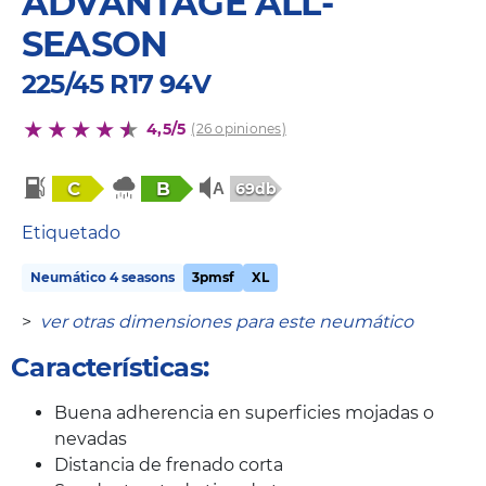
ADVANTAGE ALL-
SEASON
225/45 R17 94V
4,5/5
(26 opiniones)
C
B
69db
Etiquetado
Neumático 4 seasons
3pmsf
XL
>
ver otras dimensiones para este neumático
Características:
Buena adherencia en superficies mojadas o
nevadas
Distancia de frenado corta