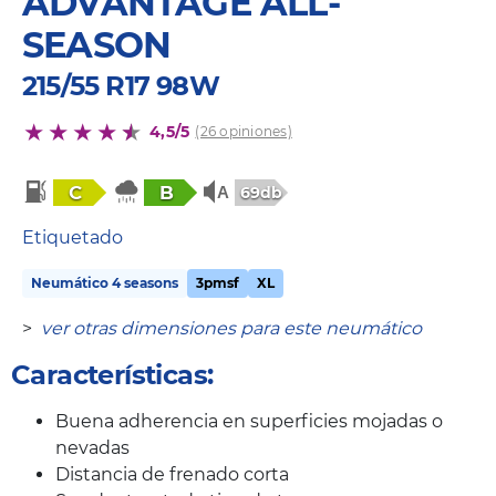
ADVANTAGE ALL-
SEASON
215/55 R17 98W
4,5/5
(26 opiniones)
C
B
69db
Etiquetado
Neumático 4 seasons
3pmsf
XL
>
ver otras dimensiones para este neumático
Características:
Buena adherencia en superficies mojadas o
nevadas
Distancia de frenado corta