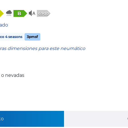
B
69db
tado
co 4 seasons
3pmsf
tras dimensiones para este neumático
 o nevadas
to