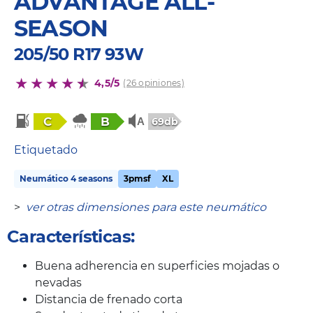
ADVANTAGE ALL-
SEASON
205/50 R17 93W
4,5/5
(26 opiniones)
C
B
69db
Etiquetado
Neumático 4 seasons
3pmsf
XL
>
ver otras dimensiones para este neumático
Características:
Buena adherencia en superficies mojadas o
nevadas
Distancia de frenado corta