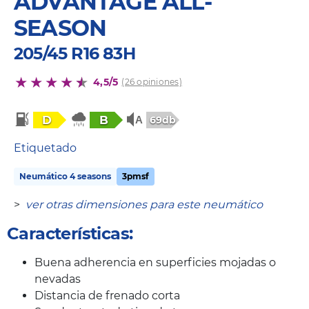
ADVANTAGE ALL-
SEASON
205/45 R16 83H
4,5/5
(26 opiniones)
D
B
69db
Etiquetado
Neumático 4 seasons
3pmsf
>
ver otras dimensiones para este neumático
Características:
Buena adherencia en superficies mojadas o
nevadas
Distancia de frenado corta