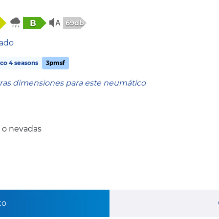
B
69db
tado
co 4 seasons
3pmsf
tras dimensiones para este neumático
 o nevadas
to