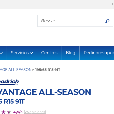
Busca tu neumático
Servicios
Centros
Blog
Pedir presupu
AGE ALL-SEASON
195/65 R15 91T
VANTAGE ALL-SEASON
5 R15 91T
4,5/5
(26 opiniones)