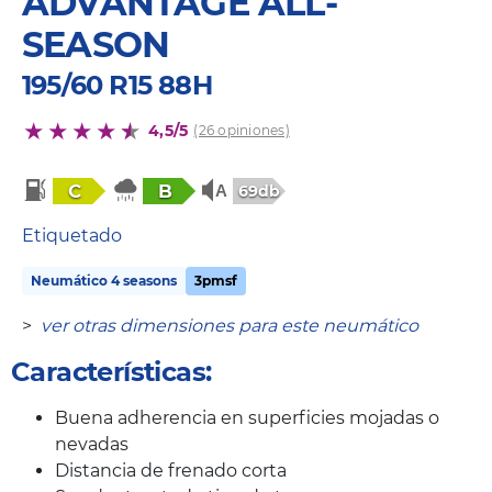
ADVANTAGE ALL-
SEASON
195/60 R15 88H
4,5/5
(26 opiniones)
C
B
69db
Etiquetado
Neumático 4 seasons
3pmsf
>
ver otras dimensiones para este neumático
Características:
Buena adherencia en superficies mojadas o
nevadas
Distancia de frenado corta