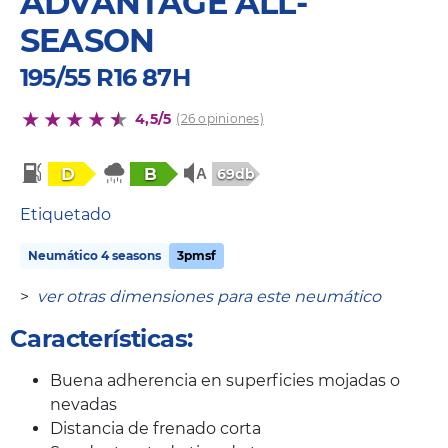
ADVANTAGE ALL-
SEASON
195/55 R16 87H
4,5/5
(26 opiniones)
D
B
69db
Etiquetado
Neumático 4 seasons
3pmsf
>
ver otras dimensiones para este neumático
Características:
Buena adherencia en superficies mojadas o
nevadas
Distancia de frenado corta