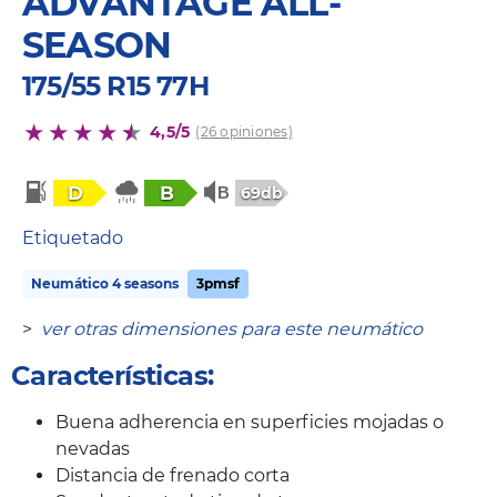
ADVANTAGE ALL-
SEASON
175/55 R15 77H
4,5/5
(26 opiniones)
D
B
69db
Etiquetado
Neumático 4 seasons
3pmsf
>
ver otras dimensiones para este neumático
Características:
Buena adherencia en superficies mojadas o
nevadas
Distancia de frenado corta