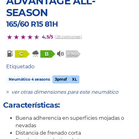
ADVANTAGE ALL-
SEASON
165/60 R15 81H
4,5/5
(26 opiniones)
C
B
69db
Etiquetado
Neumático 4 seasons
3pmsf
XL
>
ver otras dimensiones para este neumático
Características:
Buena adherencia en superficies mojadas o
nevadas
Distancia de frenado corta