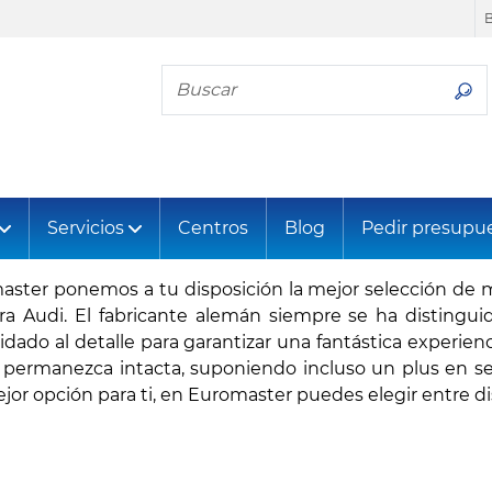
Busca tu neumático
Servicios
Centros
Blog
Pedir presupu
ster ponemos a tu disposición la mejor selección de 
a Audi. El fabricante alemán siempre se ha distinguid
dado al detalle para garantizar una fantástica experienc
d permanezca intacta, suponiendo incluso un plus en s
jor opción para ti, en Euromaster puedes elegir entre d