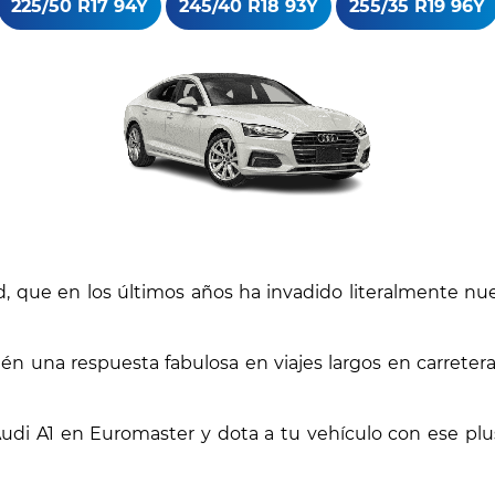
225/50 R17 94Y
245/40 R18 93Y
255/35 R19 96Y
que en los últimos años ha invadido literalmente nues
ién una respuesta fabulosa en viajes largos en carrete
 Audi A1 en Euromaster y dota a tu vehículo con ese pl