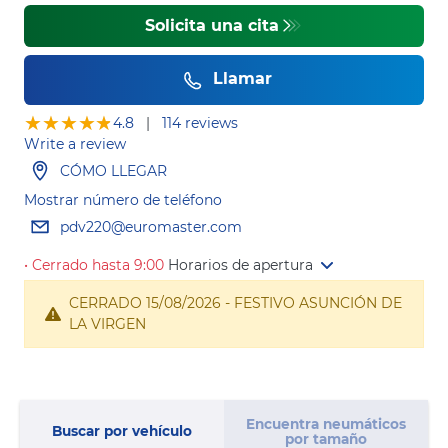
Solicita una cita
Llamar
★★★★★
★★★★★
4.8
|
114 reviews
Write a review
CÓMO LLEGAR
Mostrar número de teléfono
pdv220@euromaster.com
• Cerrado hasta 9:00
Horarios de apertura
CERRADO 15/08/2026 - FESTIVO ASUNCIÓN DE
LA VIRGEN
Encuentra neumáticos
Buscar por vehículo
por tamaño