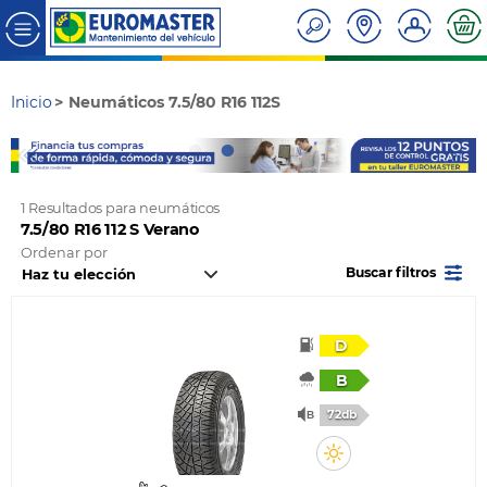
Inicio
Neumáticos 7.5/80 R16 112S
1 Resultados para neumáticos
7.5/80 R16 112 S Verano
Ordenar por
Buscar filtros
D
B
72db