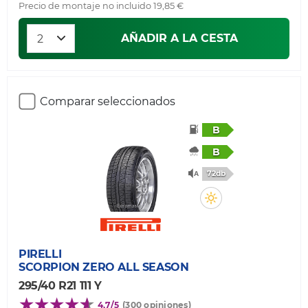
Precio de montaje no incluido 19,85 €
AÑADIR A LA CESTA
Comparar seleccionados
B
B
72db
PIRELLI
SCORPION ZERO ALL SEASON
295/40 R21 111 Y
4,7/5
(300 opiniones)