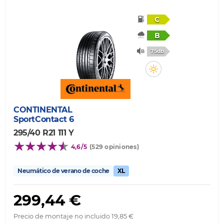
C
B
75db
CONTINENTAL
SportContact 6
295/40 R21 111 Y
4,6/5
(529 opiniones)
Neumático de verano de coche
XL
299,44 €
Precio de montaje no incluido 19,85 €