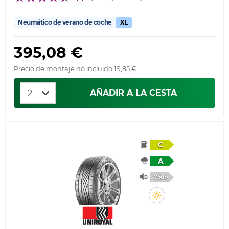
Neumático de verano de coche
XL
395,08 €
Precio de montaje no incluido 19,85 €
AÑADIR A LA CESTA
C
A
75db