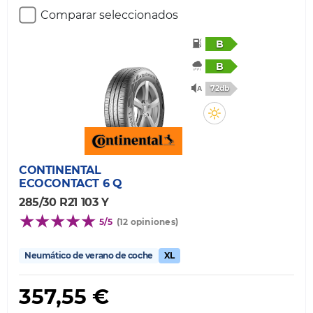
Comparar seleccionados
B
B
72db
CONTINENTAL
ECOCONTACT 6 Q
285/30 R21 103 Y
5/5
(12 opiniones)
Neumático de verano de coche
XL
357,55 €