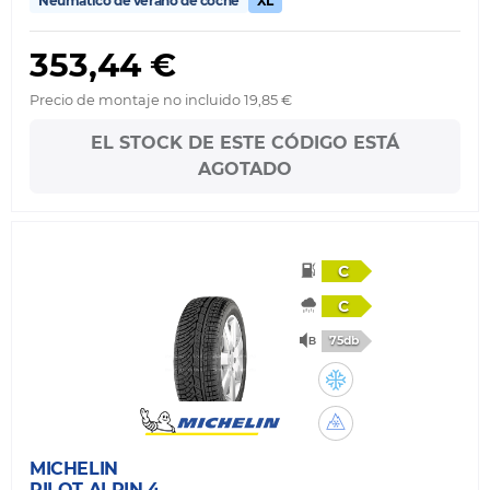
Neumático de verano de coche
XL
353,44 €
Precio de montaje no incluido 19,85 €
EL STOCK DE ESTE CÓDIGO ESTÁ
AGOTADO
C
C
75db
MICHELIN
PILOT ALPIN 4