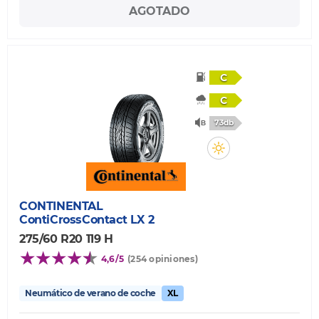
AGOTADO
C
C
73db
CONTINENTAL
ContiCrossContact LX 2
275/60 R20 119 H
4,6/5
(254 opiniones)
Neumático de verano de coche
XL