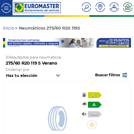
Inicio
Neumáticos 275/60 R20 119S
3 Resultados para neumáticos
275/60 R20 119 S Verano
Ordenar por
Buscar filtros
C
A
71db