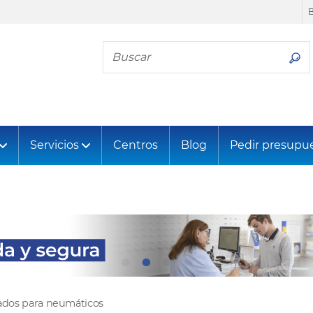
Busca tu neumático
Servicios
Centros
Blog
Pedir presupu
tados para neumáticos