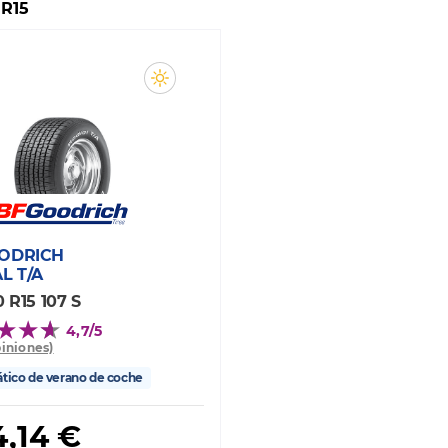
 R15
ODRICH
L T/A
 R15 107 S
4,7/5
piniones)
ico de verano de coche
,14 €