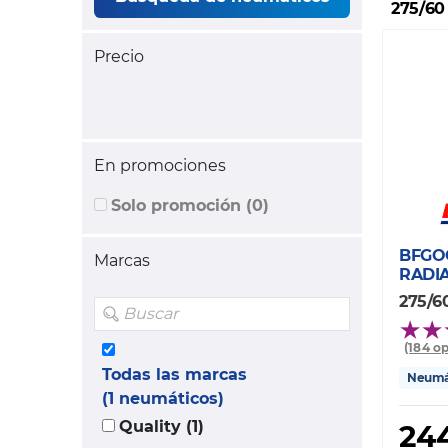
275/60
Precio
En promociones
Solo promoción (0)
BFGO
Marcas
RADIA
275/60
(184 o
Todas las marcas
Neumát
(1 neumáticos)
Quality (1)
244