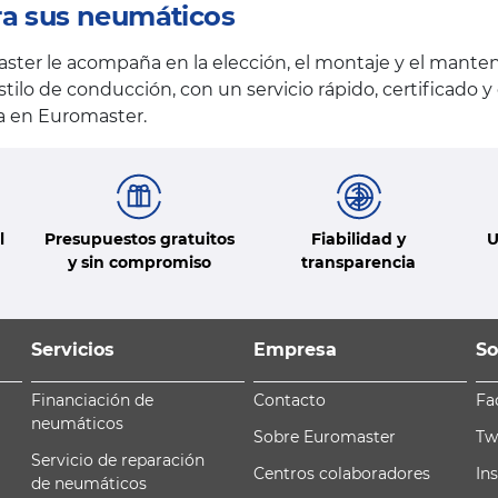
ra sus neumáticos
ster le acompaña en la elección, el montaje y el mante
stilo de conducción, con un servicio rápido, certificado 
za en Euromaster.
l
Presupuestos gratuitos
Fiabilidad y
U
y sin compromiso
transparencia
Servicios
Empresa
So
Financiación de
Contacto
Fa
neumáticos
Sobre Euromaster
Tw
Servicio de reparación
Centros colaboradores
In
de neumáticos