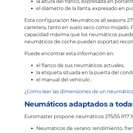
la altura del flanco, expresada en porcen
el diámetro de la llanta, expresado en pu
Esta configuración Neumáticos all seasons 27
carretera, tanto en suelo seco como mojado. P
capacidad máxima que los neumáticos pueden s
neumáticos de coche pueden soportar) recom
Puede encontrar esta información en:
el flanco de sus neumáticos actuales,
la etiqueta situada en la puerta del cond
el manual del vehiculo .
¿Cómo leer las dimensiones de un neumátic
Neumáticos adaptados a todas
Euromaster propone neumáticos 275/55 R17 10
Neumáticos de verano: rendimiento, fren