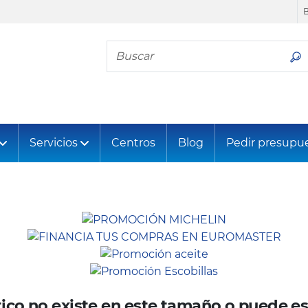
Busca tu neumático
Servicios
Centros
Blog
Pedir presupu
ico no existe en este tamaño o puede es