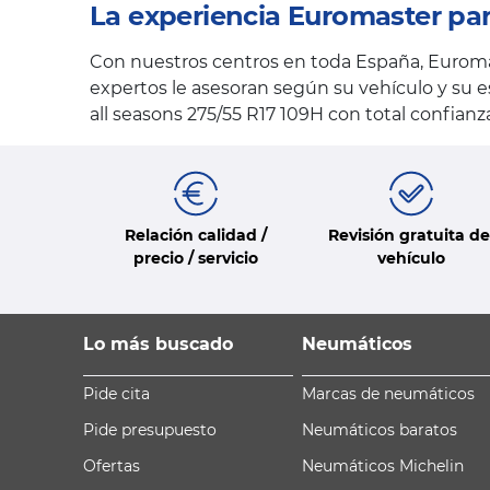
La experiencia Euromaster pa
Con nuestros centros en toda España, Euroma
expertos le asesoran según su vehículo y su e
all seasons 275/55 R17 109H con total confian
Relación calidad /
Revisión gratuita de
precio / servicio
vehículo
Lo más buscado
Neumáticos
Pide cita
Marcas de neumáticos
Pide presupuesto
Neumáticos baratos
Ofertas
Neumáticos Michelin