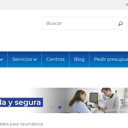
Busca tu neumático
Servicios
Centros
Blog
Pedir presupu
tados para neumáticos