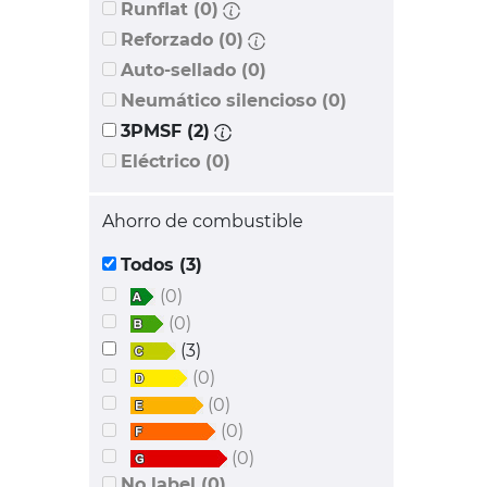
Runflat (0)
Reforzado (0)
Auto-sellado (0)
Neumático silencioso (0)
3PMSF (2)
Eléctrico (0)
Ahorro de combustible
Todos (3)
(0)
(0)
(3)
(0)
(0)
(0)
(0)
No label (0)