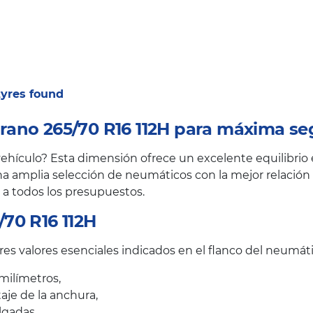
 tyres found
ano 265/70 R16 112H para máxima se
hículo? Esta dimensión ofrece un excelente equilibrio e
a amplia selección de neumáticos con la mejor relación c
 a todos los presupuestos.
70 R16 112H
es valores esenciales indicados en el flanco del neumáti
milímetros,
taje de la anchura,
lgadas.