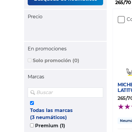
265/70
Precio
Co
En promociones
Solo promoción (0)
Marcas
MICH
LATI
265/70
Todas las marcas
(3 neumáticos)
Neumát
Premium (1)