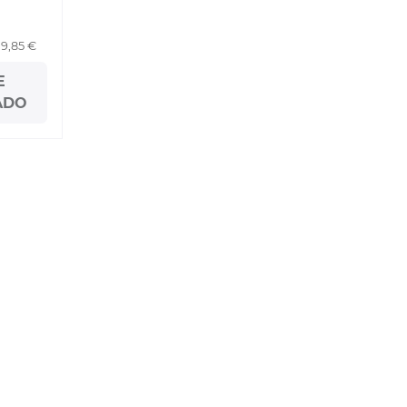
19,85 €
E
ADO