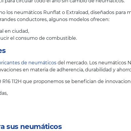
il para circular todo el año sin cambio de neumáticos.
 los neumáticos Runflat o Extraload, diseñados para me
grandes conductores, algunos modelos ofrecen:
al en ciudad,
educir el consumo de combustible.
es
bricantes de neumáticos
del mercado. Los neumáticos N
vaciones en materia de adherencia, durabilidad y ahorr
 R16 112H que proponemos se benefician de innovacione
das,
ra sus neumáticos