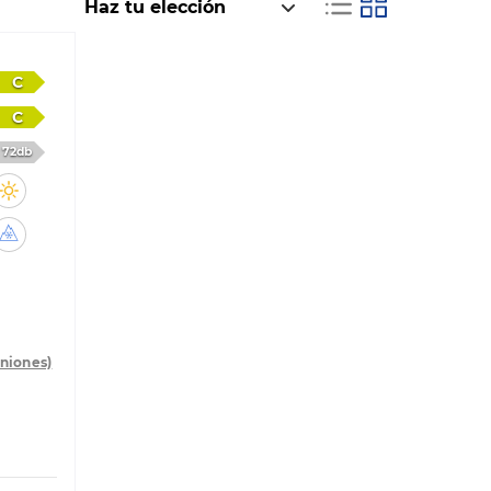
C
C
72db
iniones)