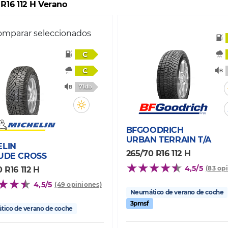
 R16 112 H Verano
mparar seleccionados
C
C
71db
BFGOODRICH
URBAN TERRAIN T/A
ELIN
265/70 R16 112 H
TUDE CROSS
4,5/5
(83 op
 R16 112 H
4,5/5
(49 opiniones)
Neumático de verano de coche
3pmsf
ico de verano de coche