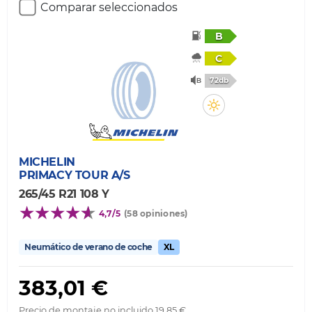
Comparar seleccionados
B
C
72db
MICHELIN
PRIMACY TOUR A/S
265/45 R21 108 Y
4,7/5
(58 opiniones)
Neumático de verano de coche
XL
383,01 €
Precio de montaje no incluido 19,85 €