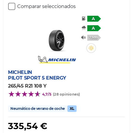
Comparar seleccionados
A
A
73db
MICHELIN
PILOT SPORT 5 ENERGY
265/45 R21 108 Y
4,7/5
(28 opiniones)
Neumático de verano de coche
XL
335,54 €