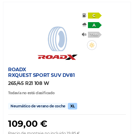
C
A
71db
ROADX
RXQUEST SPORT SUV DV81
265/45 R21 108 W
Todavía no está clasificado
Neumático de verano de coche
XL
109,00 €
Precio de montaje no incluido 19,85 €